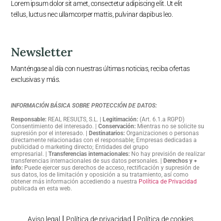
Lorem ipsum dolor sit amet, consectetur adipiscing elit. Ut elit
tellus, luctus nec ullamcorper mattis, pulvinar dapibus leo.
Newsletter
Manténgase al día con nuestras últimas noticias, reciba ofertas
exclusivas y más.
INFORMACIÓN BÁSICA SOBRE PROTECCIÓN DE DATOS:
Responsable:
REAL RESULTS, S.L
. |
Legitimación:
(Art. 6.1.a RGPD)
Consentimiento del interesado
. |
Conservación:
Mientras no se solicite su
supresión por el interesado
. |
Destinatarios:
Organizaciones o personas
directamente relacionadas con el responsable; Empresas dedicadas a
publicidad o marketing directo; Entidades del grupo
empresarial.
|
Transferencias internacionales:
No hay previsión de realizar
transferencias internacionales de sus datos personales
.
|
Derechos y +
info:
Puede ejercer sus derechos de acceso, rectificación y supresión de
sus datos, los de limitación y oposición a su tratamiento, así como
obtener más información accediendo a nuestra
Política de Privacidad
publicada en esta web.
|
|
Aviso legal
Política de privacidad
Política de cookies