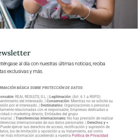
wsletter
téngase al día con nuestras últimas noticias, reciba
rtas exclusivas y más.
RMACIÓN BÁSICA SOBRE PROTECCIÓN DE DATOS:
onsable:
REAL RESULTS, S.L
. |
Legitimación:
(Art. 6.1.a RGPD)
entimiento del interesado
. |
Conservación:
Mientras no se solicite su
esión por el interesado
. |
Destinatarios:
Organizaciones o personas
ctamente relacionadas con el responsable; Empresas dedicadas a
icidad o marketing directo; Entidades del grupo
esarial.
|
Transferencias internacionales:
No hay previsión de realizar
sferencias internacionales de sus datos personales
.
|
Derechos y +
Puede ejercer sus derechos de acceso, rectificación y supresión de
datos, los de limitación y oposición a su tratamiento, así como
ner más información accediendo a nuestra
Política de Privacidad