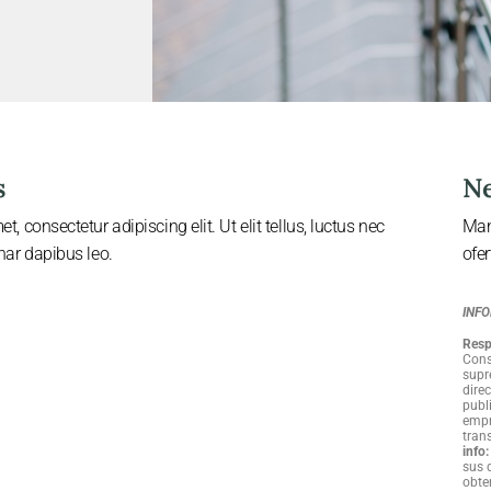
s
Ne
, consectetur adipiscing elit. Ut elit tellus, luctus nec
Man
nar dapibus leo.
ofe
INFO
Resp
Cons
supr
dire
publ
empr
tran
info:
sus 
obte