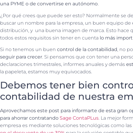
una PYME o de convertirse en autónomo
.
¿Por qué crees que puede ser esto? Normalmente se ded
buscar un nombre para la empresa, un buen equipo de 
distribución, y una buena imagen de marca. Esto hace 
todos estos requisitos sin tener en cuenta
lo más importa
Si no tenemos un buen
control de la contabilidad
, no p
seguir para crecer
. Si pensamos que con tener una pers
declaraciones trimestrales, informes anuales y demás
es
la papeleta, estamos muy equivocados.
Debemos tener bien contro
contabilidad de nuestra em
Aprovechamos este post para informarte de esta gran
para ahorrar contratando
Sage ContaPLus
. La mejor form
empresa es mediante soluciones tecnológicas como las
en el descuento de un 30%
para la solución contable que 