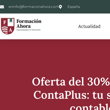
eninfo@formacionahora.com
España
Actualidad
Oferta del 30%
ContaPlus: tu 
contabl