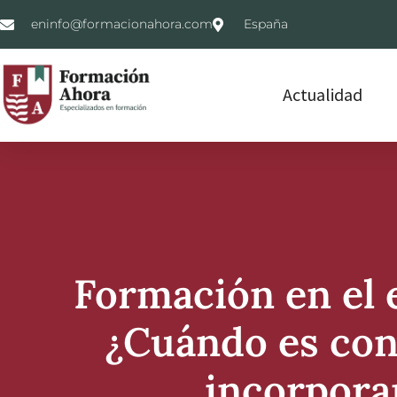
eninfo@formacionahora.com
España
Actualidad
Formación en el 
¿Cuándo es con
incorpora