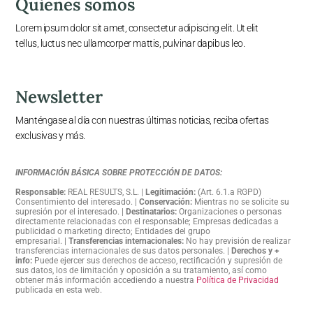
Quienes somos
Lorem ipsum dolor sit amet, consectetur adipiscing elit. Ut elit
tellus, luctus nec ullamcorper mattis, pulvinar dapibus leo.
Newsletter
Manténgase al día con nuestras últimas noticias, reciba ofertas
exclusivas y más.
INFORMACIÓN BÁSICA SOBRE PROTECCIÓN DE DATOS:
Responsable:
REAL RESULTS, S.L
. |
Legitimación:
(Art. 6.1.a RGPD)
Consentimiento del interesado
. |
Conservación:
Mientras no se solicite su
supresión por el interesado
. |
Destinatarios:
Organizaciones o personas
directamente relacionadas con el responsable; Empresas dedicadas a
publicidad o marketing directo; Entidades del grupo
empresarial.
|
Transferencias internacionales:
No hay previsión de realizar
transferencias internacionales de sus datos personales
.
|
Derechos y +
info:
Puede ejercer sus derechos de acceso, rectificación y supresión de
sus datos, los de limitación y oposición a su tratamiento, así como
obtener más información accediendo a nuestra
Política de Privacidad
publicada en esta web.