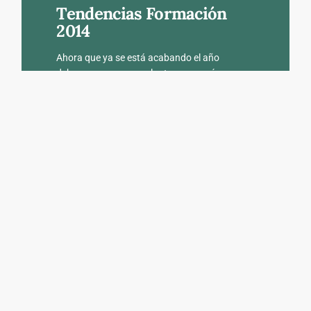
Tendencias Formación
2014
Ahora que ya se está acabando el año
debemos empezar a plantearnos qué
queremos conseguir en el 2014. Sobre todo si
estamos formándonos o reciclando
Leer Artículo
Mapas Conceptuales:
Cómo Se Hacen Y Para
Qué Sirven
Existen muchas técnicas de estudio de las que
ya os hemos hablado anteriormente, o